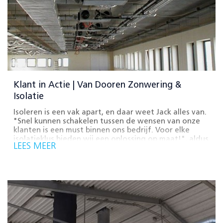
Klant in Actie | Van Dooren Zonwering &
Isolatie
Isoleren is een vak apart, en daar weet Jack alles van.
"Snel kunnen schakelen tussen de wensen van onze
klanten is een must binnen ons bedrijf. Voor elke
isolatieklus bieden wij een oplossing op maat!", aldus
LEES MEER
eigenaar Jack van Dooren.