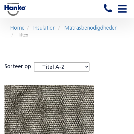
Toggle
naviga
Home
Insulation
Matrasbenodigdheden
Hiltex
Sorteer op