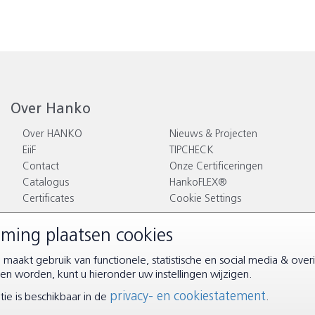
Over Hanko
Over HANKO
Nieuws & Projecten
EiiF
TIPCHECK
Contact
Onze Certificeringen
Catalogus
HankoFLEX®
Certificates
Cookie Settings
ming plaatsen cookies
maakt gebruik van functionele, statistische en social media & over
voorwaarden
|
Disclaimer & Privacy
n worden, kunt u hieronder uw instellingen wijzigen.
privacy- en cookiestatement
ie is beschikbaar in de
.