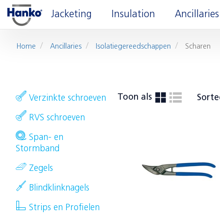
Jacketing
Insulation
Ancillaries
Home
Ancillaries
Isolatiegereedschappen
Scharen
Toon als
Sorte
Verzinkte schroeven
RVS schroeven
Span- en
Stormband
Zegels
Blindklinknagels
Strips en Profielen