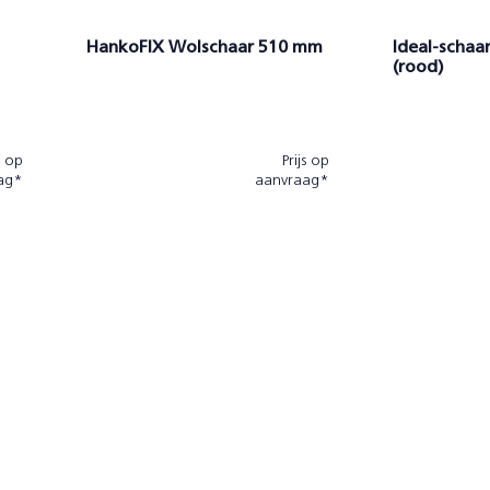
HankoFIX Wolschaar 510 mm
Ideal-schaa
(rood)
s op
Prijs op
ag*
aanvraag*