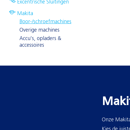
Excentrische Sluitingen
Makita
Boor-/schroefmachines
Overige machines
Accu's, opladers &
accessoires
Maki
Onze Makita
Kies de juis