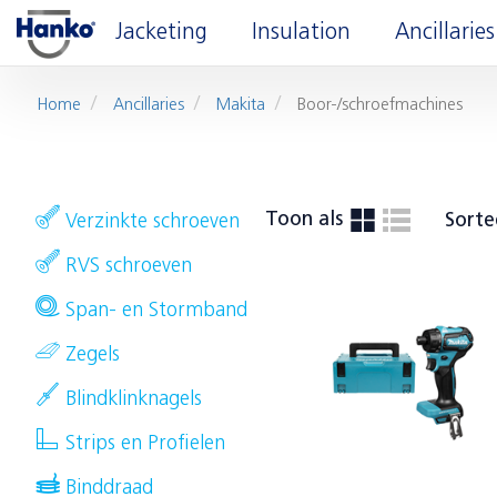
Jacketing
Insulation
Ancillaries
Home
Ancillaries
Makita
Boor-/schroefmachines
Toon als
Sorte
Verzinkte schroeven
RVS schroeven
Span- en Stormband
Zegels
Blindklinknagels
Strips en Profielen
Binddraad