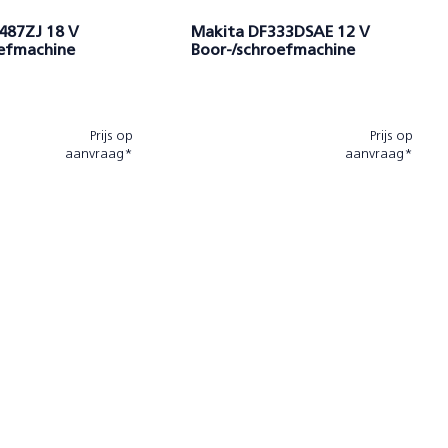
487ZJ 18 V
Makita DF333DSAE 12 V
oefmachine
Boor-/schroefmachine
Prijs op
Prijs op
aanvraag*
aanvraag*