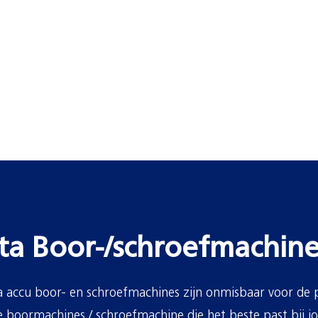
ta Boor-/schroefmachine
 accu boor- en schroefmachines zijn onmisbaar voor de p
te boormachines / schroefmachine die het beste past bij j