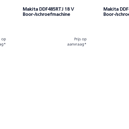
Makita DDF485RTJ 18 V
Makita DDF
Boor-/schroefmachine
Boor-/schr
s op
Prijs op
ag*
aanvraag*