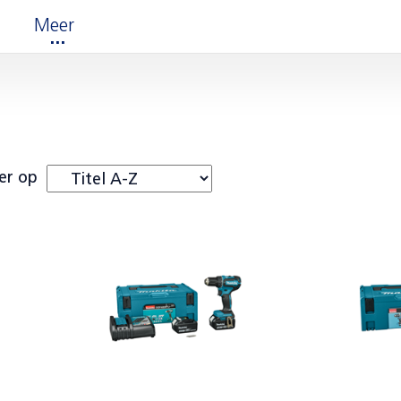
Meer
er op