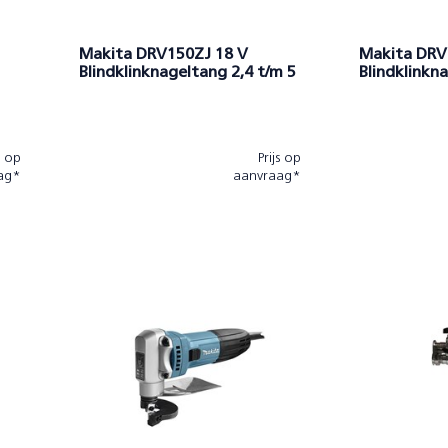
Makita DRV150ZJ 18 V
Makita DRV
Blindklinknageltang 2,4 t/m 5
Blindklinkn
mm
mm
s op
Prijs op
ag*
aanvraag*