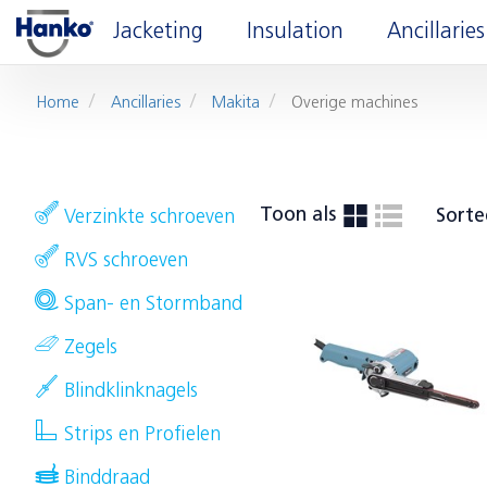
Jacketing
Insulation
Ancillaries
Home
Ancillaries
Makita
Overige machines
Toon als
Sorte
Verzinkte schroeven
RVS schroeven
Span- en Stormband
Zegels
Blindklinknagels
Strips en Profielen
Binddraad