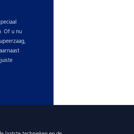
peciaal
. Of u nu
oupeerzaag,
Daarnaast
juiste