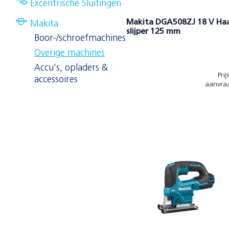
Excentrische Sluitingen
Makita DGA508ZJ 18 V Ha
Makita
slijper 125 mm
Boor-/schroefmachines
Overige machines
Accu's, opladers &
Prij
accessoires
aanvra