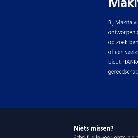
Maki
Bij Makita v
ontworpen o
op zoek ben
of een veelz
biedt HANKO 
gereedschap
Niets missen?