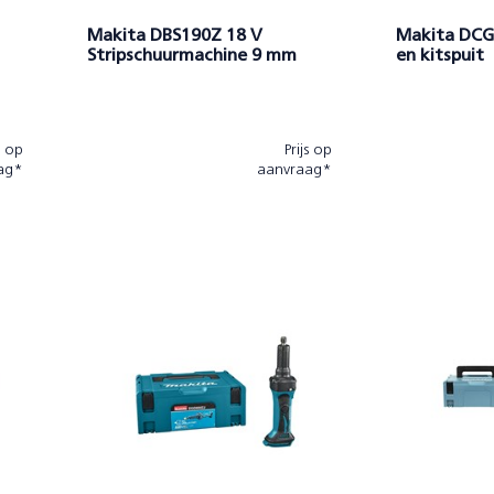
Makita DBS190Z 18 V
Makita DCG
Stripschuurmachine 9 mm
en kitspuit
s op
Prijs op
ag*
aanvraag*