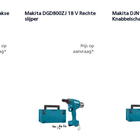
akse
Makita DGD800ZJ 18 V Rechte
Makita DJN
slijper
Knabbelsch
s op
Prijs op
ag*
aanvraag*