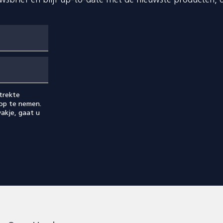
euwsbrief en blijf up-to-date met de nieuwste producten, 
trekte
op te nemen.
akje, gaat u