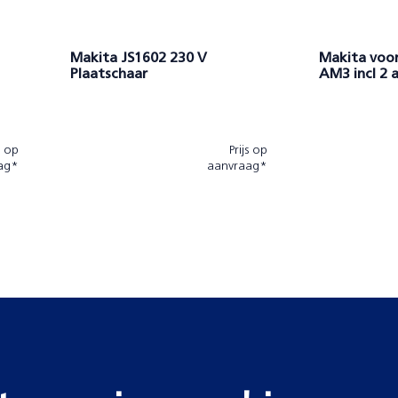
Makita JS1602 230 V
Makita voo
Plaatschaar
AM3 incl 2 
V4/V6
s op
Prijs op
ag*
aanvraag*