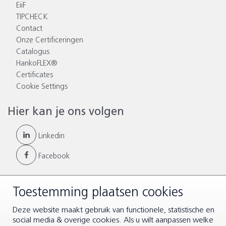
EiiF
TIPCHECK
Contact
Onze Certificeringen
Catalogus
HankoFLEX®
Certificates
Cookie Settings
Hier kan je ons volgen
Linkedin
Facebook
Toestemming plaatsen cookies
© Copyright 2026 |
Algemene voorwaarden
|
Disclaimer &
Deze website maakt gebruik van functionele, statistische en
Privacy
social media & overige cookies. Als u wilt aanpassen welke