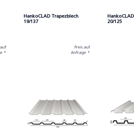
HankoCLAD Trapezblech
HankoCLAD 
19/137
20/125
 auf
Preis auf
e *
Anfrage *