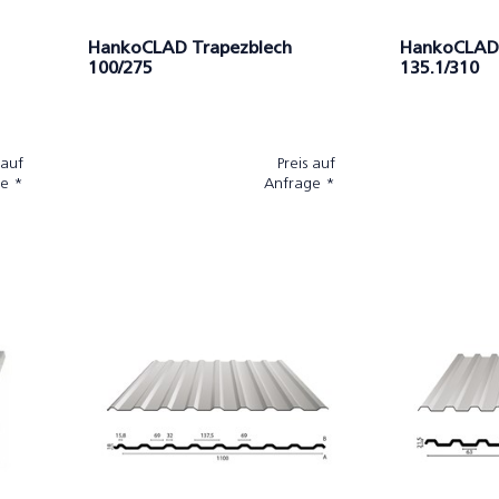
HankoCLAD Trapezblech
HankoCLAD 
100/275
135.1/310
 auf
Preis auf
e *
Anfrage *