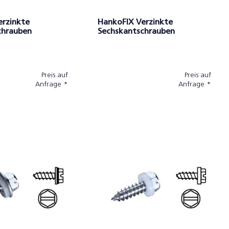
erzinkte
HankoFIX Verzinkte
chrauben
Sechskantschrauben
Beschichtet + EPDM-Scheibe
Preis auf
Preis auf
Anfrage *
Anfrage *