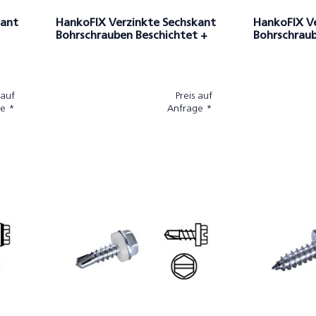
kant
HankoFIX Verzinkte Sechskant
HankoFIX V
Bohrschrauben Beschichtet +
Bohrschraub
EPDM-Scheibe
PA-Scheibe
 auf
Preis auf
e *
Anfrage *