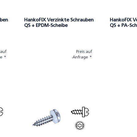
uben
HankoFIX Verzinkte Schrauben
HankoFIX V
QS + EPDM-Scheibe
QS + PA-Sch
 auf
Preis auf
e *
Anfrage *