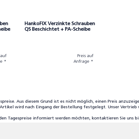
uben
HankoFIX Verzinkte Schrauben
heibe
QS Beschichtet + PA-Scheibe
 auf
Preis auf
e *
Anfrage *
spreise. Aus diesem Grund ist es nicht möglich, einen Preis anzuzeigen
n Artikel wird nach Eingang der Bestellung festgelegt. Unser Vertrieb
den Tagespreise informiert werden möchten, kontaktieren Sie uns b