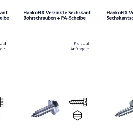
kant
HankoFIX Verzinkte Sechskant
HankoFIX V
eibe
Bohrschrauben + PA-Scheibe
Sechskants
Beschichtet
 auf
Preis auf
e *
Anfrage *