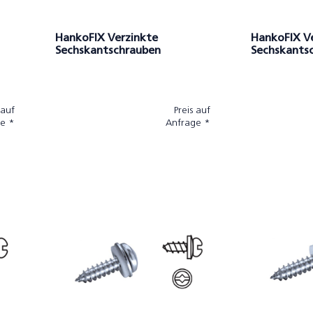
HankoFIX Verzinkte
HankoFIX V
Sechskantschrauben
Sechskants
Scheibe
 auf
Preis auf
e *
Anfrage *