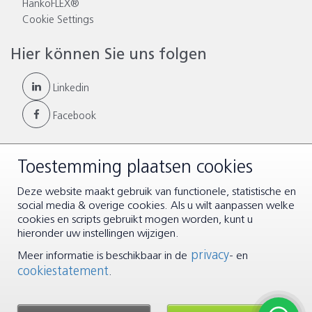
HankoFLEX®
Cookie Settings
Hier können Sie uns folgen
Linkedin
Facebook
Toestemming plaatsen cookies
© Copyright 2026 |
Allgemeinen Geschäftsbedingungen
|
Deze website maakt gebruik van functionele, statistische en
Disclaimer & Datenschutz
social media & overige cookies. Als u wilt aanpassen welke
cookies en scripts gebruikt mogen worden, kunt u
hieronder uw instellingen wijzigen.
privacy
Meer informatie is beschikbaar in de
- en
cookiestatement
.