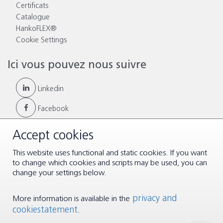
Certificats
Catalogue
HankoFLEX®
Cookie Settings
Ici vous pouvez nous suivre
Linkedin
Facebook
Accept cookies
This website uses functional and static cookies. If you want
© Copyright 2026 |
Conditions générales
|
Disclaimer & Privacy
to change which cookies and scripts may be used, you can
change your settings below.
privacy and
More information is available in the
cookiestatement
.